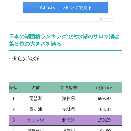
Yahoo!ショッピングで見る
ポチップ
日本の湖面積ランキングで汽水湖のサロマ湖は
第３位の大きさを誇る
※紫色が汽水湖
順位
名前
都道府県
面積(km²)
1
琵琶湖
滋賀県
669.20
2
霞ヶ浦
茨城県
168.18
3
サロマ湖
北海道
150.29
4
猪苗代湖
福島県
104.80