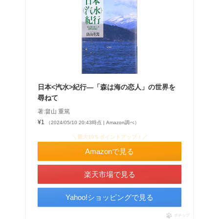
日本<汽水>紀行―「森は海の恋人」の世界を
尋ねて
著:畠山 重篤
¥1
（2024/05/10 20:43時点 | Amazon調べ）
＼最大10％ポイントアップ！／
Amazonで見る
楽天市場で見る
Yahoo!ショッピングで見る
ポチップ