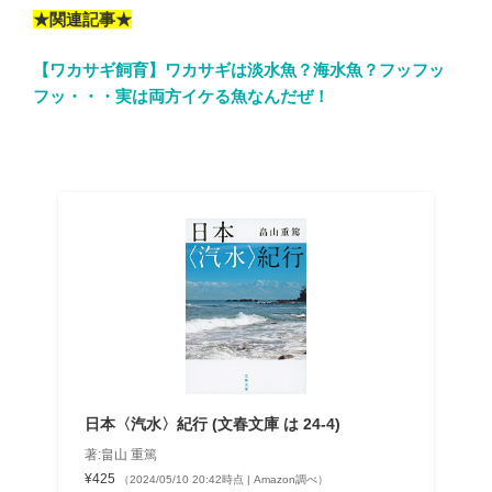
★関連記事★
【ワカサギ飼育】ワカサギは淡水魚？海水魚？フッフッ
フッ・・・実は両方イケる魚なんだぜ！
日本〈汽水〉紀行 (文春文庫 は 24-4)
著:畠山 重篤
¥425
（2024/05/10 20:42時点 | Amazon調べ）