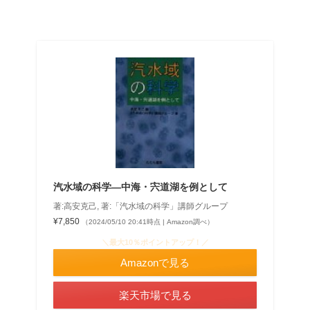
汽水域の科学―中海・宍道湖を例として
著:高安克己, 著:「汽水域の科学」講師グループ
¥7,850
（2024/05/10 20:41時点 | Amazon調べ）
＼最大10％ポイントアップ！／
Amazonで見る
楽天市場で見る