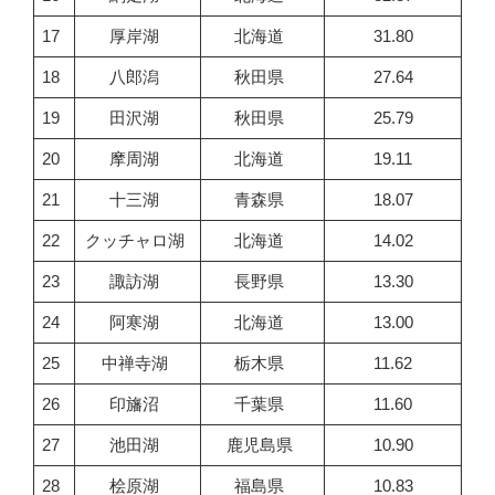
17
厚岸湖
北海道
31.80
18
八郎潟
秋田県
27.64
19
田沢湖
秋田県
25.79
20
摩周湖
北海道
19.11
21
十三湖
青森県
18.07
22
クッチャロ湖
北海道
14.02
23
諏訪湖
長野県
13.30
24
阿寒湖
北海道
13.00
25
中禅寺湖
栃木県
11.62
26
印旛沼
千葉県
11.60
27
池田湖
鹿児島県
10.90
28
桧原湖
福島県
10.83