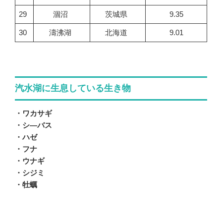
29
涸沼
茨城県
9.35
30
濤沸湖
北海道
9.01
汽水湖に生息している生き物
・ワカサギ
・シ―バス
・ハゼ
・フナ
・ウナギ
・シジミ
・牡蠣