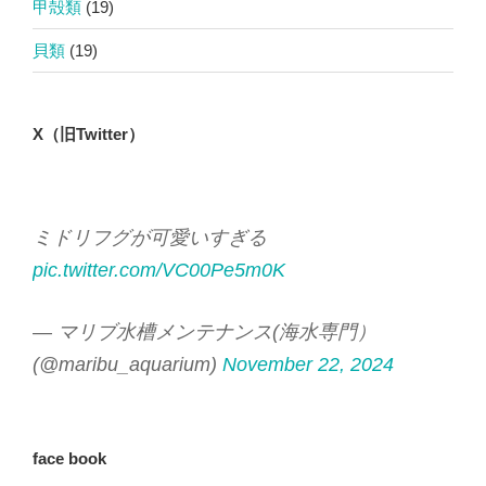
甲殻類
(19)
貝類
(19)
X（旧Twitter）
ミドリフグが可愛いすぎる
pic.twitter.com/VC00Pe5m0K
— マリブ水槽メンテナンス(海水専門）
(@maribu_aquarium)
November 22, 2024
face book