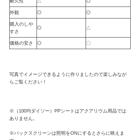
耐久性
△
◎
外観
◎
◎
購入のしや
◎
△
すさ
価格の安さ
◎
〇
写真でイメージできるように作りましたので楽しみなが
らご覧ください！
※（100均ダイソー）PPシートはアクアリウム用品では
ありません。
※バックスクリーンは照明をONにするとさらに映えま