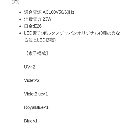
（約）
適合電源:AC100V50/60Hz
消費電力:23W
口金:E26
LED素子:ボルクスジャパンオリジナル(9種の異な
る波長LED搭載)
【素子構成】
UV×2
Violet×2
VioletBlue×1
RoyalBlue×1
Blue×1