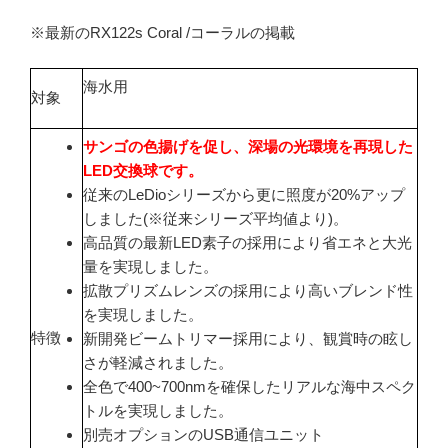
※最新のRX122s Coral /コーラルの掲載
海水用
対象
サンゴの色揚げを促し、深場の光環境を再現した
LED交換球です。
従来のLeDioシリーズから更に照度が20%アップ
しました(※従来シリーズ平均値より)。
高品質の最新LED素子の採用により省エネと大光
量を実現しました。
拡散プリズムレンズの採用により高いブレンド性
を実現しました。
特徴
新開発ビームトリマー採用により、観賞時の眩し
さが軽減されました。
全色で400~700nmを確保したリアルな海中スペク
トルを実現しました。
別売オプションのUSB通信ユニット