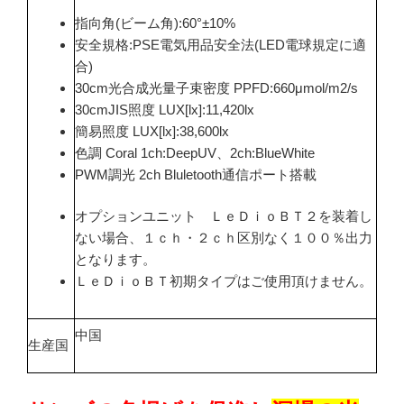
指向角(ビーム角):60°±10%
安全規格:PSE電気用品安全法(LED電球規定に適
合)
30cm光合成光量子束密度 PPFD:660μmol/m2/s
30cmJIS照度 LUX[lx]:11,420lx
簡易照度 LUX[lx]:38,600lx
色調 Coral 1ch:DeepUV、2ch:BlueWhite
PWM調光 2ch Bluletooth通信ポート搭載
オプションユニット ＬｅＤｉｏＢＴ２を装着し
ない場合、１ｃｈ・２ｃｈ区別なく１００％出力
となります。
ＬｅＤｉｏＢＴ初期タイプはご使用頂けません。
中国
生産国