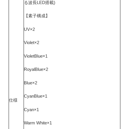
る波長LED搭載)
【素子構成】
UV×2
Violet×2
VioletBlue×1
RoyalBlue×2
Blue×2
CyanBlue×1
仕様
Cyan×1
Warm White×1