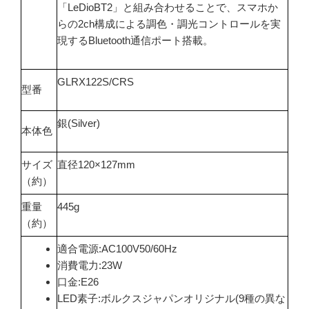
「LeDioBT2」と組み合わせることで、スマホか
らの2ch構成による調色・調光コントロールを実
現するBluetooth通信ポート搭載。
GLRX122S/CRS
型番
銀(Silver)
本体色
サイズ
直径120×127mm
（約）
重量
445g
（約）
適合電源:AC100V50/60Hz
消費電力:23W
口金:E26
LED素子:ボルクスジャパンオリジナル(9種の異な