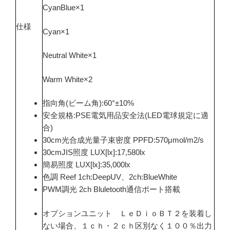
CyanBlue×1
仕様
Cyan×1
Neutral White×1
Warm White×2
指向角(ビーム角):60°±10%
安全規格:PSE電気用品安全法(LED電球規定に適
合)
30cm光合成光量子束密度 PPFD:570μmol/m2/s
30cmJIS照度 LUX[lx]:17,580lx
簡易照度 LUX[lx]:35,000lx
色調 Reef 1ch:DeepUV、2ch:BlueWhite
PWM調光 2ch Bluletooth通信ポート搭載
オプションユニット ＬｅＤｉｏＢＴ２を装着し
ない場合、１ｃｈ・２ｃｈ区別なく１００％出力