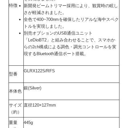
特徴
新開発ビームトリマー採用により、観賞時の眩し
さが軽減されました。
全色で400~700nmを確保したリアルな海中スペク
トルを実現しました。
別売オプションのUSB通信ユニット
「LeDioBT2」と組み合わせることで、スマホか
らの2ch構成による調色・調光コントロールを実
現するBluetooth通信ポート搭載。
GLRX122S/RFS
型番
銀(Silver)
本体色
サイズ
直径120×127mm
（約）
重量
445g