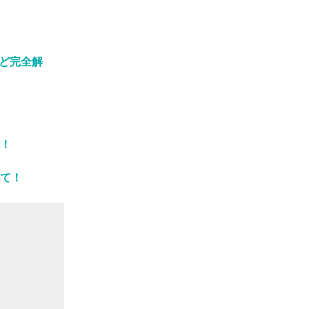
ど完全解
！
て！