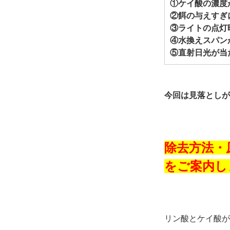
①ケイ酸の濃度
②餌の与えすぎ
③ライトの点灯
④水換えスパン
⑤直射日光が当
今回は見落としが
除去方法・
をご案内し
リン酸とケイ酸が