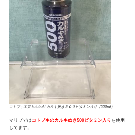
コトブキ工芸 kotobuki カルキ抜き５００ビタミン入り（500ml）
マリブでは
コトブキのカルキぬき500ビタミン入り
を使用
してます。