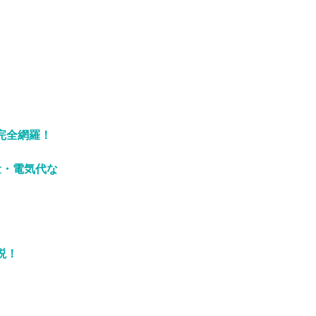
完全網羅！
量・電気代な
説！