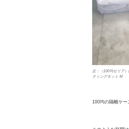
左：（100均セリア
ティングネット M
100均の隔離ケ