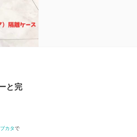
ーと完
ブカタ
で