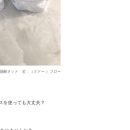
）隔離ネット 右：（スドー ）フロー
ースを使っても大丈夫？