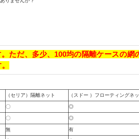
ありませんか？
。ただ、多少、100均の隔離ケースの網
す。
（セリア）隔離ネット
（スドー ）フローティングネッ
〇
◎
〇
◎
無
有