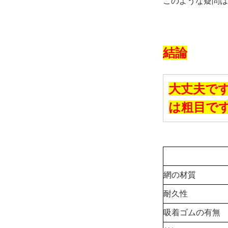
このような疑問は
結論
大丈夫です
は粗目で
網の材質
耐久性
吸着ゴムの有無