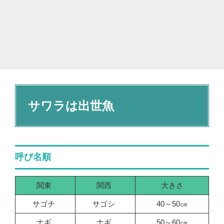
サワラは出世魚
呼び名順
関東
関西
大きさ
サゴチ
サゴシ
40～50㎝
ナギ
ナギ
50～60㎝