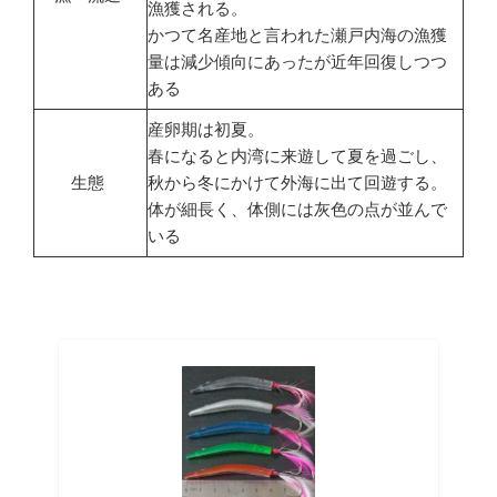
漁獲される。
かつて名産地と言われた瀬戸内海の漁獲
量は減少傾向にあったが近年回復しつつ
ある
産卵期は初夏。
春になると内湾に来遊して夏を過ごし、
生態
秋から冬にかけて外海に出て回遊する。
体が細長く、体側には灰色の点が並んで
いる