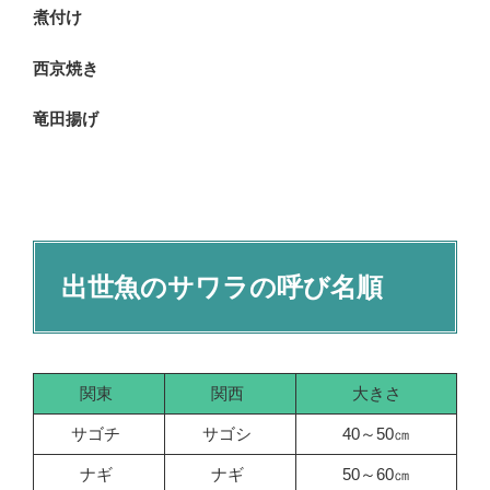
煮付け
西京焼き
竜田揚げ
出世魚のサワラの呼び名順
関東
関西
大きさ
サゴチ
サゴシ
40～50㎝
ナギ
ナギ
50～60㎝