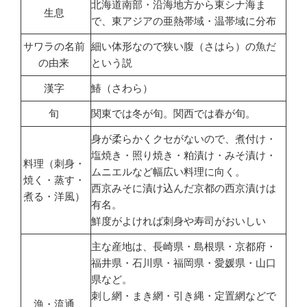
北海道南部・沿海地方から東シナ海ま
生息
で、東アジアの亜熱帯域・温帯域に分布
サワラの名前
細い体形なので狭い腹（さはら）の魚だ
の由来
という説
漢字
鰆（さわら）
旬
関東では冬が旬。関西では春が旬。
身が柔らかくクセがないので、煮付け・
塩焼き・照り焼き・粕漬け・みそ漬け・
料理（刺身・
ムニエルなど幅広い料理に向く。
焼く・蒸す・
西京みそに漬け込んだ京都の西京漬けは
煮る・洋風）
有名。
鮮度がよければ刺身や寿司がおいしい
主な産地は、長崎県・島根県・京都府・
福井県・石川県・福岡県・愛媛県・山口
県など。
刺し網・まき網・引き縄・定置網などで
漁・流通