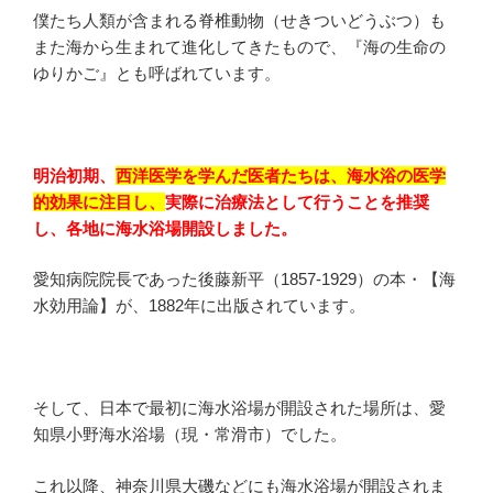
僕たち人類が含まれる脊椎動物（せきついどうぶつ）も
また海から生まれて進化してきたもので、『海の生命の
ゆりかご』とも呼ばれています。
明治初期、
西洋医学を学んだ医者たちは、海水浴の医学
的効果に注目し、
実際に治療法として行うことを推奨
し、各地に海水浴場開設しました。
愛知病院院長であった後藤新平（1857-1929）の本・【海
水効用論】が、
1882
年に出版されています。
そして、日本で最初に海水浴場が開設された場所は、愛
知県小野海水浴場
（現・
常滑市）でした。
これ以降、神奈川県大磯などにも海水浴場が開設されま