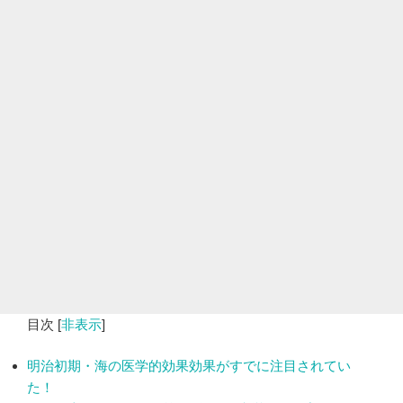
目次
[
非表示
]
明治初期・海の医学的効果効果がすでに注目されてい
た！