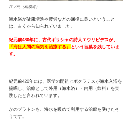
江ノ島（相模湾）
海水浴が健康増進や疲労などの回復に良いということ
は、古くから知られていました。
紀元前
480
年に、古代ギリシャの詩人エウリピデスが、
『海は人間の病気を治療する』
という言葉を残していま
す。
紀元前
420
年には、医学の開祖ヒポクラテスが海水入浴を
提唱し、治療として外用（海水浴）・内用（飲料）を実
践したと言われています。
かのプラトンも、海水を暖めて利用する治療を受けたそ
うです。