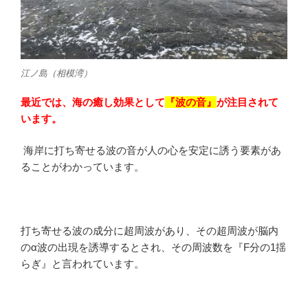
江ノ島（相模湾）
最近では、海の癒し効果として
『波の音』
が注目されて
います。
海岸に打ち寄せる波の音が人の心を安定に誘う要素があ
ることがわかっています。
打ち寄せる波の成分に超周波があり、その超周波が脳内
の
α
波の出現を誘導するとされ、その周波数を『F分の1揺
らぎ』と言われています。