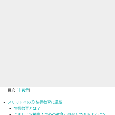
目次
[
非表示
]
メリットその① 情操教育に最適
情操教育とは？
つまり！水槽導入で心の教育が自然とできるようにな