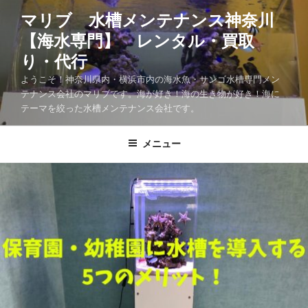
マリブ 水槽メンテナンス神奈川
【海水専門】 レンタル・買取
り・代行
ようこそ！神奈川県内・横浜市内の海水魚・サンゴ水槽専門メン
テナンス会社のマリブです。海が好き！海の生き物が好き！海に
テーマを絞った水槽メンテナンス会社です。
メニュー