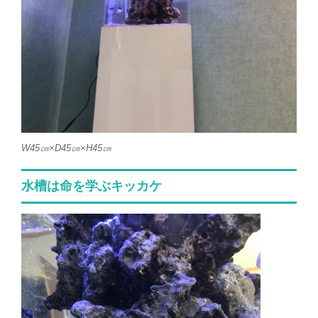
W45㎝×D45㎝×H45㎝
水槽は命を学ぶキッカケ