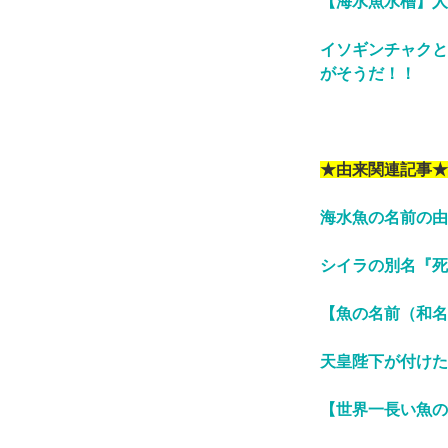
【海水魚水槽】人
イソギンチャクと
がそうだ！！
★由来関連記事★
海水魚の名前の由
シイラの別名『死
【魚の名前（和名
天皇陛下が付けた
【世界一長い魚の