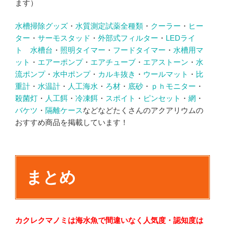
ます）
水槽掃除グッズ
・
水質測定試薬全種類
・
クーラー
・
ヒー
ター
・
サーモスタッド
・
外部式フィルター
・
LEDライ
ト
水槽台
・
照明タイマー
・
フードタイマー
・
水槽用マ
ット
・
エアーポンプ
・
エアチューブ
・
エアストーン
・
水
流ポンプ
・
水中ポンプ
・
カルキ抜き
・
ウールマット
・
比
重計
・
水温計
・
人工海水
・
ろ材
・
底砂
・
ｐｈモニター
・
殺菌灯
・
人工餌
・
冷凍餌
・
スポイト
・
ピンセット
・
網
・
バケツ
・
隔離ケース
などなどたくさんのアクアリウムの
おすすめ商品を掲載しています！
まとめ
カクレクマノミは海水魚で間違いなく人気度・認知度は