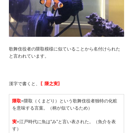
歌舞伎役者の隈取模様に似ていることから名付けられた
と言われています。
漢字で書くと、
〖隈之実〗
隈取
=隈取（くまどり）という歌舞伎役者独特の化粧
を意味する言葉。（柄が似ているため）
実
=江戸時代に魚は”み”と言い表された。（魚介を表
す）