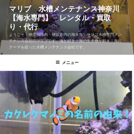
マリブ 水槽メンテナンス神奈川
【海水専門】 レンタル・買取
り・代行
ようこそ！神奈川県内・横浜市内の海水魚・サンゴ水槽専門メン
テナンス会社のマリブです。海が好き！海の生き物が好き！海に
テーマを絞った水槽メンテナンス会社です。
メニュー