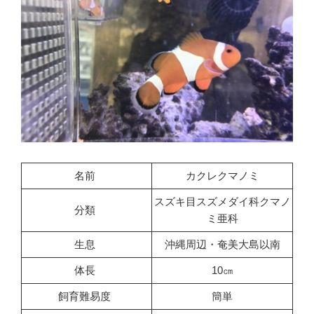
名前
カクレクマノミ
スズキ目スズメダイ科クマノ
分類
ミ亜科
生息
沖縄周辺・奄美大島以南
体長
10㎝
飼育難易度
簡単