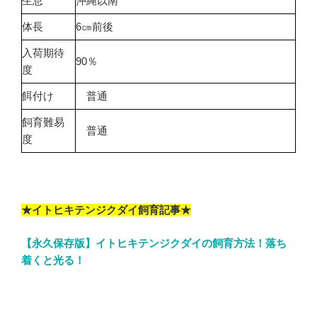
生息
沖縄以南
体長
6㎝前後
入荷期待
90％
度
餌付け
普通
飼育難易
普通
度
★イトヒキテンジクダイ飼育記事★
【永久保存版】イトヒキテンジクダイの飼育方法！落ち
着くと光る！