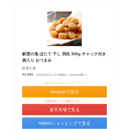
鮮度の鬼 ほたて 干し 貝柱 300g チャック付き
袋入り おつまみ
鮮度の鬼
¥4,999
（2024/05/11 22:29時点 | Amazon調べ）
＼最大10％ポイントアップ！／
Amazonで見る
＼楽天ポイント4倍セール！／
楽天市場で見る
Yahoo!ショッピングで見る