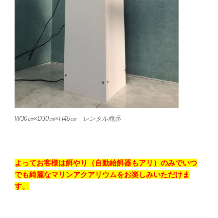
W30㎝×D30㎝×H45㎝ レンタル商品
よってお客様は餌やり（自動給餌器もアリ）のみでいつ
でも綺麗なマリンアクアリウムをお楽しみいただけま
す。