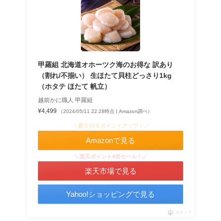
甲羅組 北海道オホーツク海のお得な 訳あり
（割れ/不揃い） 生ほたて貝柱どっさり1kg
（ホタテ ほたて 帆立）
越前かに職人 甲羅組
¥4,499
（2024/05/11 22:28時点 | Amazon調べ）
＼最大10％ポイントアップ！／
Amazonで見る
＼楽天ポイント4倍セール！／
楽天市場で見る
Yahoo!ショッピングで見る
ポチップ