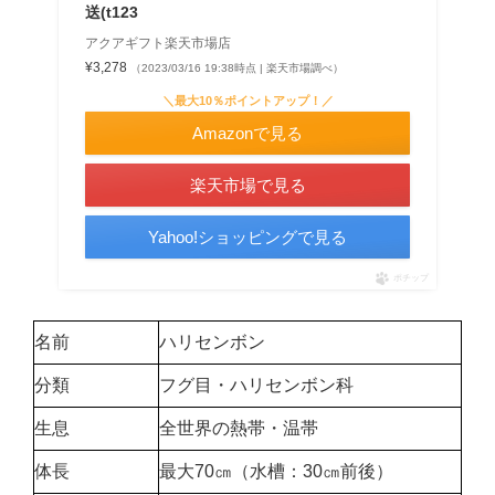
送(t123
アクアギフト楽天市場店
¥3,278
（2023/03/16 19:38時点 | 楽天市場調べ）
＼最大10％ポイントアップ！／
Amazonで見る
楽天市場で見る
Yahoo!ショッピングで見る
ポチップ
名前
ハリセンボン
分類
フグ目・ハリセンボン科
生息
全世界の熱帯・温帯
体長
最大70㎝（水槽：30㎝前後）