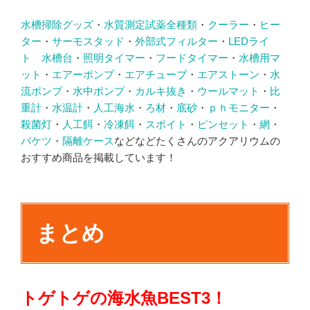
水槽掃除グッズ
・
水質測定試薬全種類
・
クーラー
・
ヒー
ター
・
サーモスタッド
・
外部式フィルター
・
LEDライ
ト
水槽台
・
照明タイマー
・
フードタイマー
・
水槽用マ
ット
・
エアーポンプ
・
エアチューブ
・
エアストーン
・
水
流ポンプ
・
水中ポンプ
・
カルキ抜き
・
ウールマット
・
比
重計
・
水温計
・
人工海水
・
ろ材
・
底砂
・
ｐｈモニター
・
殺菌灯
・
人工餌
・
冷凍餌
・
スポイト
・
ピンセット
・
網
・
バケツ
・
隔離ケース
などなどたくさんのアクアリウムの
おすすめ商品を掲載しています！
まとめ
トゲトゲの海水魚BEST3！