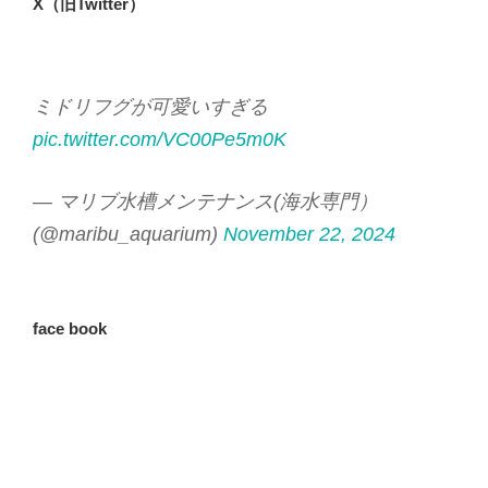
X（旧Twitter）
ミドリフグが可愛いすぎる
pic.twitter.com/VC00Pe5m0K
— マリブ水槽メンテナンス(海水専門）
(@maribu_aquarium)
November 22, 2024
face book