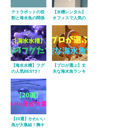
テトラポットの役
【水槽レンタル】
割と海水魚の関係
オフィスで人気の
性！
海水魚ランキング
【海水水槽】フグ
【プロが選ぶ】丈
の人気BEST3！
夫な海水魚ランキ
ングBEST5！
【20選】かわいい
魚が大集結！胸キ
ュン確定の画像の