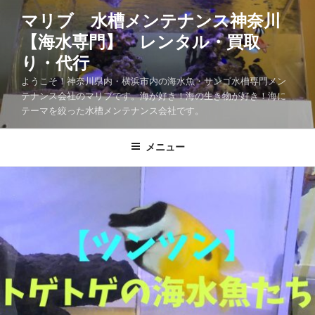
マリブ 水槽メンテナンス神奈川
【海水専門】 レンタル・買取
り・代行
ようこそ！神奈川県内・横浜市内の海水魚・サンゴ水槽専門メン
テナンス会社のマリブです。海が好き！海の生き物が好き！海に
テーマを絞った水槽メンテナンス会社です。
メニュー