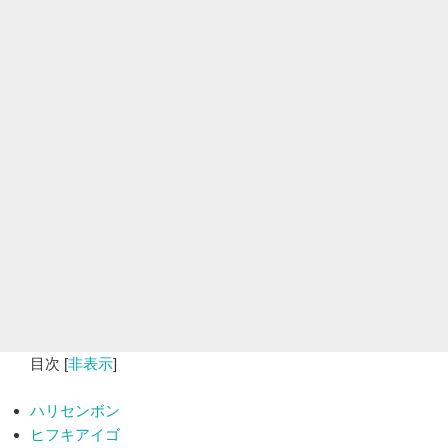
目次
[
非表示
]
ハリセンボン
ヒフキアイゴ