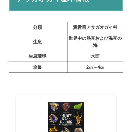
分類
翼舌目アサガオガイ科
世界中の熱帯および温帯の
生息
海
生息環境
水面
全長
2㎝～4㎝