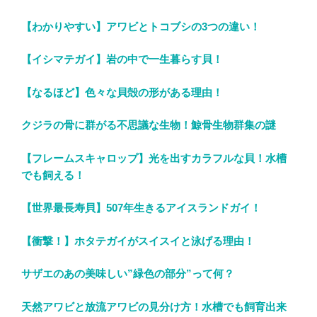
【わかりやすい】アワビとトコブシの3つの違い！
【イシマテガイ】岩の中で一生暮らす貝！
【なるほど】色々な貝殻の形がある理由！
クジラの骨に群がる不思議な生物！鯨骨生物群集の謎
【フレームスキャロップ】光を出すカラフルな貝！水槽
でも飼える！
【世界最長寿貝】507年生きるアイスランドガイ！
【衝撃！】ホタテガイがスイスイと泳げる理由！
サザエのあの美味しい”緑色の部分”って何？
天然アワビと放流アワビの見分け方！水槽でも飼育出来