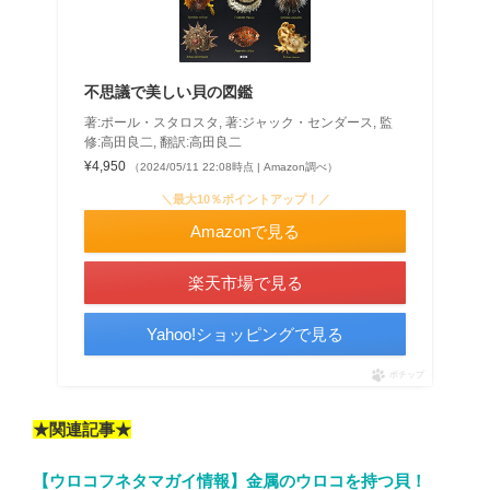
不思議で美しい貝の図鑑
著:ポール・スタロスタ, 著:ジャック・センダース, 監
修:高田良二, 翻訳:高田良二
¥4,950
（2024/05/11 22:08時点 | Amazon調べ）
＼最大10％ポイントアップ！／
Amazonで見る
楽天市場で見る
Yahoo!ショッピングで見る
ポチップ
★関連記事★
【ウロコフネタマガイ情報】金属のウロコを持つ貝！