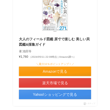
大人のフィールド図鑑 原寸で楽しむ 美しい貝
図鑑&採集ガイド
著:池田等
¥1,760
（2024/05/11 22:08時点 | Amazon調べ）
＼最大10％ポイントアップ！／
Amazonで見る
楽天市場で見る
Yahoo!ショッピングで見る
ポチップ