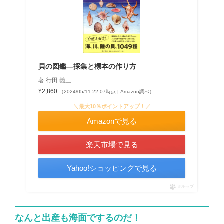
貝の図鑑―採集と標本の作り方
著:行田 義三
¥2,860
（2024/05/11 22:07時点 | Amazon調べ）
＼最大10％ポイントアップ！／
Amazonで見る
楽天市場で見る
Yahoo!ショッピングで見る
ポチップ
なんと出産も海面でするのだ！