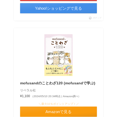
Yahoo!ショッピングで見る
ポチップ
mofusandのことわざ120 (mofusandで学ぶ)
リベラル社
¥1,100
（2024/05/10 20:34時点 | Amazon調べ）
＼最大10％ポイントアップ！／
Amazonで見る