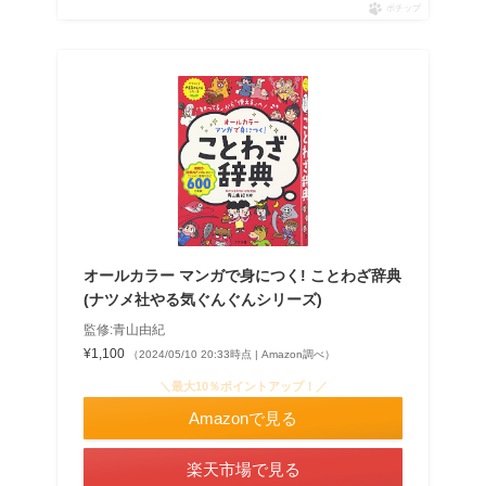
ポチップ
オールカラー マンガで身につく! ことわざ辞典
(ナツメ社やる気ぐんぐんシリーズ)
監修:青山由紀
¥1,100
（2024/05/10 20:33時点 | Amazon調べ）
＼最大10％ポイントアップ！／
Amazonで見る
楽天市場で見る