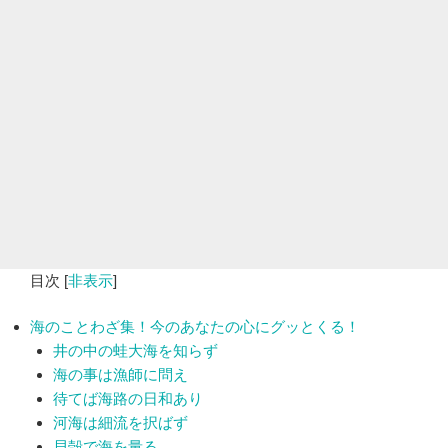
目次
[
非表示
]
海のことわざ集！今のあなたの心にグッとくる！
井の中の蛙大海を知らず
海の事は漁師に問え
待てば海路の日和あり
河海は細流を択ばず
貝殻で海を量る