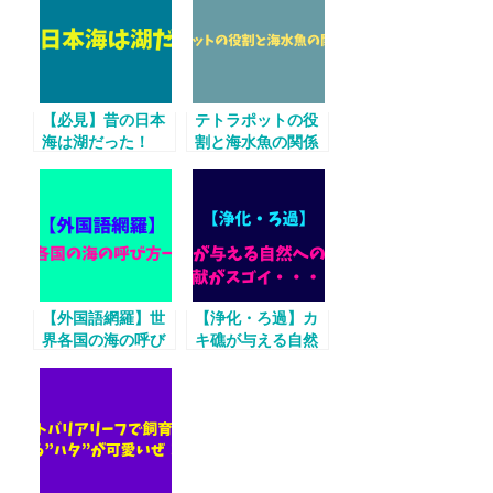
【必見】昔の日本
テトラポットの役
海は湖だった！
割と海水魚の関係
性！
【外国語網羅】世
【浄化・ろ過】カ
界各国の海の呼び
キ礁が与える自然
方一覧！
への5つの貢献がス
ゴイ・・・！