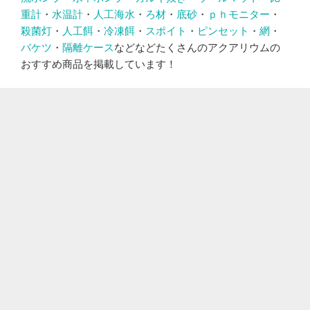
重計
・
水温計
・
人工海水
・
ろ材
・
底砂
・
ｐｈモニター
・
殺菌灯
・
人工餌
・
冷凍餌
・
スポイト
・
ピンセット
・
網
・
バケツ
・
隔離ケース
などなどたくさんのアクアリウムの
おすすめ商品を掲載しています！