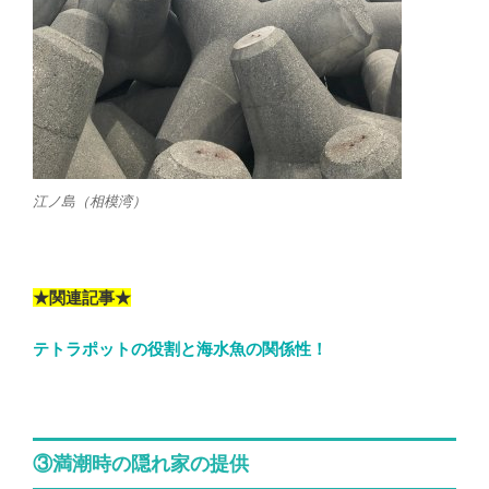
江ノ島（相模湾）
★関連記事★
テトラポットの役割と海水魚の関係性！
③満潮時の隠れ家の提供