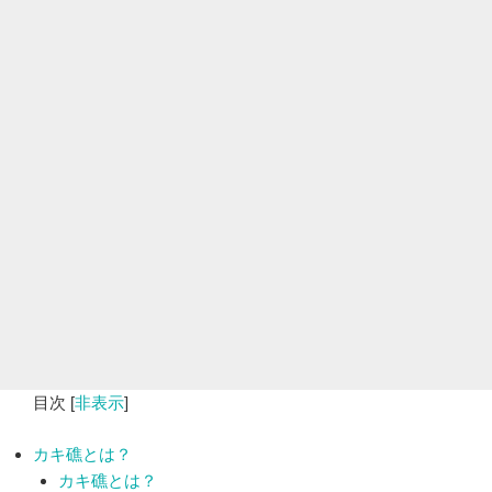
目次
[
非表示
]
カキ礁とは？
カキ礁とは？