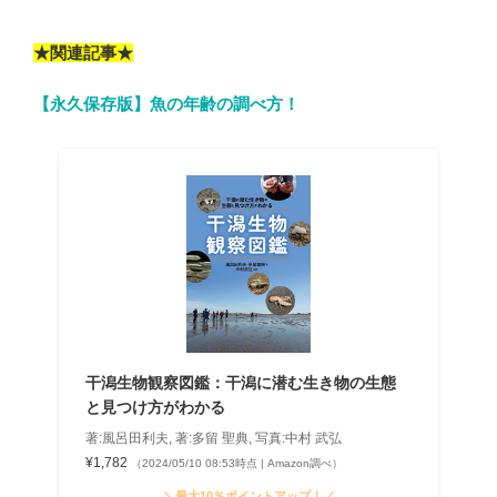
★関連記事★
【永久保存版】魚の年齢の調べ方！
干潟生物観察図鑑：干潟に潜む生き物の生態
と見つけ方がわかる
著:風呂田利夫, 著:多留 聖典, 写真:中村 武弘
¥1,782
（2024/05/10 08:53時点 | Amazon調べ）
＼最大10％ポイントアップ！／