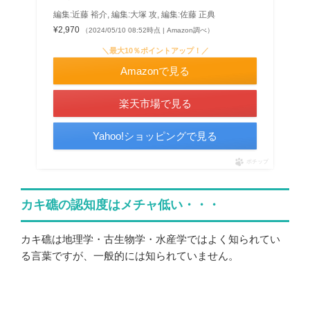
編集:近藤 裕介, 編集:大塚 攻, 編集:佐藤 正典
¥2,970
（2024/05/10 08:52時点 | Amazon調べ）
＼最大10％ポイントアップ！／
Amazonで見る
楽天市場で見る
Yahoo!ショッピングで見る
ポチップ
カキ礁の認知度はメチャ低い・・・
カキ礁は地理学・古生物学・水産学ではよく知られてい
る言葉ですが、一般的には知られていません。