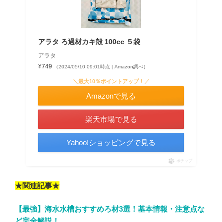
アラタ ろ過材カキ殻 100cc ５袋
アラタ
¥749
（2024/05/10 09:01時点 | Amazon調べ）
＼最大10％ポイントアップ！／
Amazonで見る
楽天市場で見る
Yahoo!ショッピングで見る
ポチップ
★関連記事★
【最強】海水水槽おすすめろ材3選！基本情報・注意点な
ど完全解説！