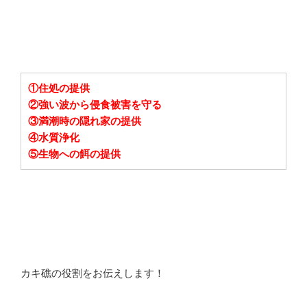
①住処の提供
②強い波から侵食被害を守る
③満潮時の隠れ家の提供
④水質浄化
⑤生物への餌の提供
カキ礁の役割をお伝えします！