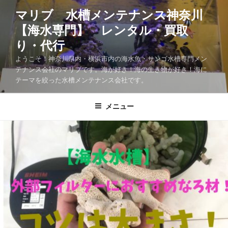
マリブ 水槽メンテナンス神奈川
【海水専門】 レンタル・買取
り・代行
ようこそ！神奈川県内・横浜市内の海水魚・サンゴ水槽専門メン
テナンス会社のマリブです。海が好き！海の生き物が好き！海に
テーマを絞った水槽メンテナンス会社です。
メニュー