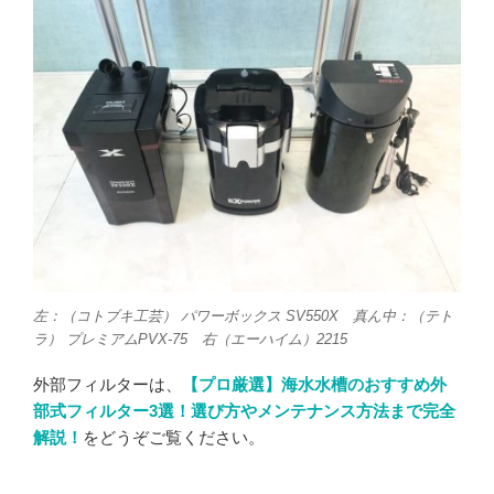
左：（コトブキ工芸） パワーボックス SV550X 真ん中：（テト
ラ） プレミアムPVX-75 右（エーハイム）2215
外部フィルターは、
【プロ厳選】海水水槽のおすすめ外
部式フィルター3選！選び方やメンテナンス方法まで完全
解説！
をどうぞご覧ください。