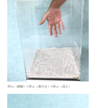
30㎝（横幅）×30㎝（奥行き）×45㎝（高さ）