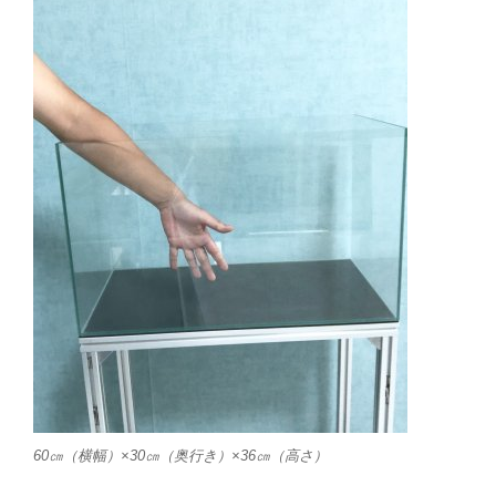
60㎝（横幅）×30㎝（奥行き）×36㎝（高さ）