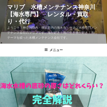
マリブ 水槽メンテナンス神奈川
【海水専門】 レンタル・買取
り・代行
ようこそ！神奈川県内・横浜市内の海水魚・サンゴ水槽専門メン
テナンス会社のマリブです。海が好き！海の生き物が好き！海に
テーマを絞った水槽メンテナンス会社です。
メニュー