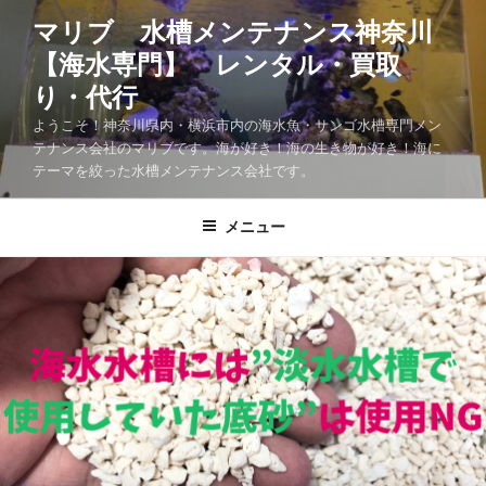
マリブ 水槽メンテナンス神奈川
【海水専門】 レンタル・買取
り・代行
ようこそ！神奈川県内・横浜市内の海水魚・サンゴ水槽専門メン
テナンス会社のマリブです。海が好き！海の生き物が好き！海に
テーマを絞った水槽メンテナンス会社です。
メニュー