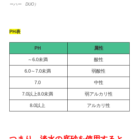
ーハー DUO）
PH表
PH
属性
～6.0未満
酸性
6.0～7.0未満
弱酸性
7.0
中性
7.0以上8.0未満
弱アルカリ性
8.0以上
アルカリ性
つまり、淡水の底砂を使用すると