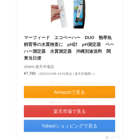
マーフィード エコペーハー DUO 熱帯魚
飼育等の水質検査に pH計 pH測定器 ペー
ハー測定器 水質測定器 沖縄別途送料 関
東当日便
charm 楽天市場店
¥7,780
（2022/12/09 19:01時点 | 楽天市場調べ）
＼最大10％ポイントアップ！／
Amazonで見る
＼楽天ポイント4倍セール！／
楽天市場で見る
Yahoo!ショッピングで見る
ポチップ