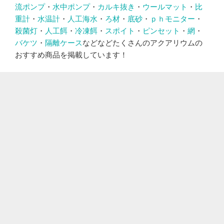
流ポンプ
・
水中ポンプ
・
カルキ抜き
・
ウールマット
・
比
重計
・
水温計
・
人工海水
・
ろ材
・
底砂
・
ｐｈモニター
・
殺菌灯
・
人工餌
・
冷凍餌
・
スポイト
・
ピンセット
・
網
・
バケツ
・
隔離ケース
などなどたくさんのアクアリウムの
おすすめ商品を掲載しています！