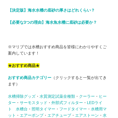
【決定版】海水水槽の底砂の厚さはどれくらい？
【必要な3つの理由】海水魚水槽に底砂は必要か？
※マリブでは水槽おすすめ商品を皆様にわかりやすくご
案内しています！
★おすすめ商品★
おすすめ商品カテゴリー
（クリックすると一覧が出てき
ます）
水槽掃除グッズ
・
水質測定試薬全種類
・
クーラー
・
ヒー
ター
・
サーモスタッド
・
外部式フィルター
・
LEDライ
ト
水槽台
・
照明タイマー
・
フードタイマー
・
水槽用マ
ット
・
エアーポンプ
・
エアチューブ
・
エアストーン
・
水