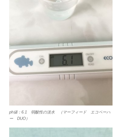
ph値：6.1 弱酸性の淡水 （マーフィード エコペーハ
ー DUO）