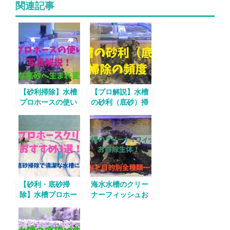
関連記事
【砂利掃除】水槽
【プロ解説】水槽
プロホースの使い
の砂利（底砂）掃
方を写真解説！清
除の頻度！
潔な底砂へ生まれ
変わる！
【砂利・底砂掃
海水水槽のクリー
除】水槽プロホー
ナーフィッシュお
スクリーナーおす
掃除生体！底砂な
すめ3選！
ど目的別全種類一
覧！