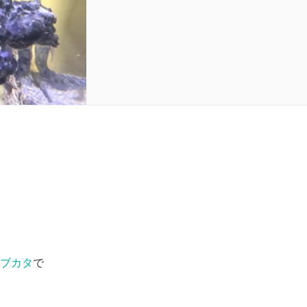
ブカタ
で