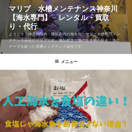
マリブ 水槽メンテナンス神奈川
【海水専門】 レンタル・買取
り・代行
ようこそ！神奈川県内・横浜市内の海水魚・サンゴ水槽専門メン
テナンス会社のマリブです。海が好き！海の生き物が好き！海に
テーマを絞った水槽メンテナンス会社です。
メニュー