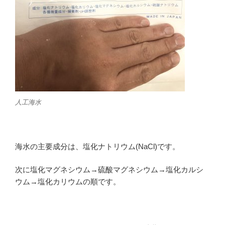
人工海水
海水の主要成分は、塩化ナトリウム(NaCl)です。
次に塩化マグネシウム→硫酸マグネシウム→塩化カルシ
ウム→塩化カリウムの順です。