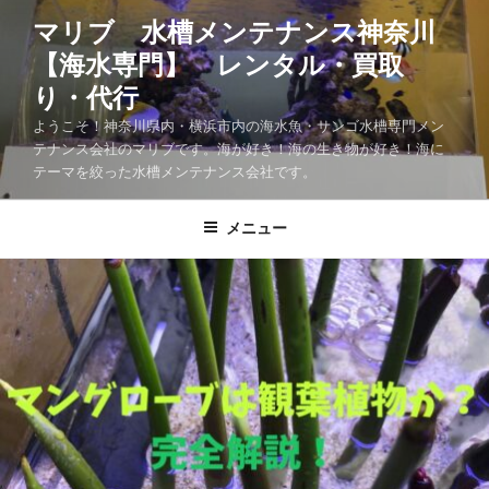
マリブ 水槽メンテナンス神奈川
【海水専門】 レンタル・買取
り・代行
ようこそ！神奈川県内・横浜市内の海水魚・サンゴ水槽専門メン
テナンス会社のマリブです。海が好き！海の生き物が好き！海に
テーマを絞った水槽メンテナンス会社です。
メニュー