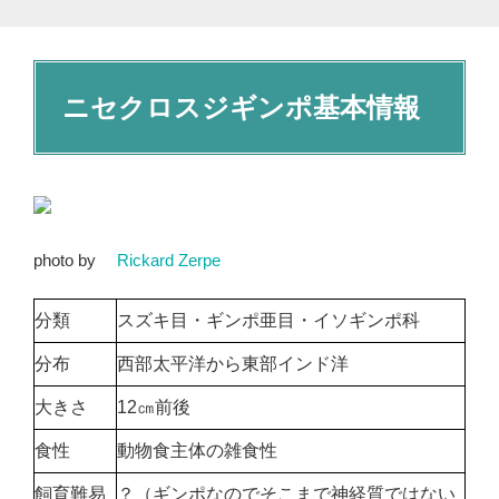
ニセクロスジギンポ基本情報
photo by
Rickard Zerpe
分類
スズキ目・ギンポ亜目・イソギンポ科
分布
西部太平洋から東部インド洋
大きさ
12㎝前後
食性
動物食主体の雑食性
飼育難易
？（ギンポなのでそこまで神経質ではない