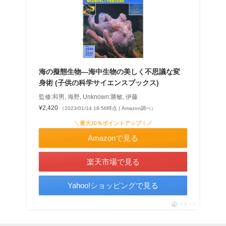
海の擬態生物―海中生物の美しく不思議な変
身術 (子供の科学サイエンスブックス)
監修:和男, 海野, Unknown:勝敏, 伊藤
¥2,420
（2023/01/14 18:56時点 | Amazon調べ）
＼最大10％ポイントアップ！／
Amazonで見る
楽天市場で見る
Yahoo!ショッピングで見る
ポチップ