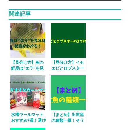
関連記事
【見分け方】魚の
【見分け方】イセ
鮮度は”エラ”を見
エビとロブスター
れば一発で状態が
の3つの違い！
わかる！
水槽ウールマット
【まとめ】出世魚
おすすめ7選！選び
の種類一覧！そう
方・種類・役割・
なんだ！の連続に