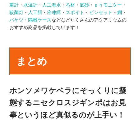
重計
・
水温計
・
人工海水
・
ろ材
・
底砂
・
ｐｈモニター
・
殺菌灯
・
人工餌
・
冷凍餌
・
スポイト
・
ピンセット
・
網
・
バケツ
・
隔離ケース
などなどたくさんのアクアリウムの
おすすめ商品を掲載しています！
まとめ
ホンソメワケベラにそっくりに擬
態するニセクロスジギンポはお見
事というほど真似るのが上手い！