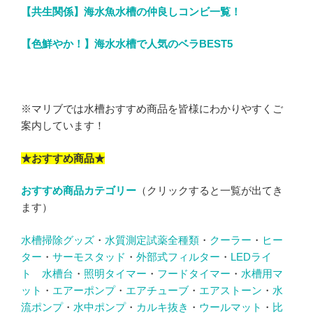
【共生関係】海水魚水槽の仲良しコンビ一覧！
【色鮮やか！】海水水槽で人気のベラBEST5
※マリブでは水槽おすすめ商品を皆様にわかりやすくご
案内しています！
★おすすめ商品★
おすすめ商品カテゴリー
（クリックすると一覧が出てき
ます）
水槽掃除グッズ
・
水質測定試薬全種類
・
クーラー
・
ヒー
ター
・
サーモスタッド
・
外部式フィルター
・
LEDライ
ト
水槽台
・
照明タイマー
・
フードタイマー
・
水槽用マ
ット
・
エアーポンプ
・
エアチューブ
・
エアストーン
・
水
流ポンプ
・
水中ポンプ
・
カルキ抜き
・
ウールマット
・
比