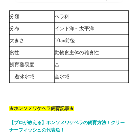
分類
ベラ科
分布
インド洋～太平洋
大きさ
10㎝前後
食性
動物食主体の雑食性
飼育難易度
△
遊泳水域
全水域
★ホンソメワケベラ飼育記事★
【プロが教える】ホンソメワケベラの飼育方法！クリー
ナーフィッシュの代表魚！