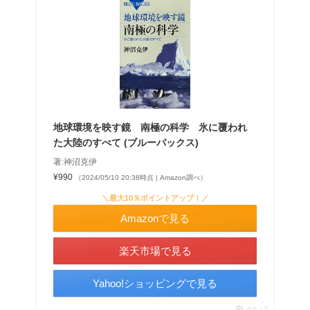
地球環境を映す鏡 南極の科学 氷に覆われ
た大陸のすべて (ブルーバックス)
著:神沼克伊
¥990
（2024/05/10 20:38時点 | Amazon調べ）
＼最大10％ポイントアップ！／
Amazonで見る
楽天市場で見る
Yahoo!ショッピングで見る
ポチップ