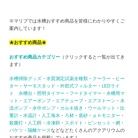
※マリブでは水槽おすすめ商品を皆様にわかりやすくご
案内しています！
★おすすめ商品★
おすすめ商品カテゴリー
（クリックすると一覧が出てき
ます）
水槽掃除グッズ
・
水質測定試薬全種類
・
クーラー
・
ヒー
ター
・
サーモスタッド
・
外部式フィルター
・
LEDライ
ト
水槽台
・
照明タイマー
・
フードタイマー
・
水槽用マ
ット
・
エアーポンプ
・
エアチューブ
・
エアストーン
・
水
流ポンプ
・
水中ポンプ
・
カルキ抜き
・
ウールマット
・
比
重計
・
水温計
・
人工海水
・
ろ材
・
底砂
・
ｐｈモニター
・
殺菌灯
・
人工餌
・
冷凍餌
・
スポイト
・
ピンセット
・
網
・
バケツ
・
隔離ケース
などなどたくさんのアクアリウムの
おすすめ商品を掲載しています！