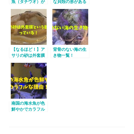
魚（タチウオ）が
な貝殻の形がある
立って泳ぐ理由！
理由！
【なるほど！】ア
背骨のない海の生
サリの砂は外套膜
き物一覧！
という器官に入っ
ている！
南国の海水魚が色
鮮やかでカラフル
な理由！