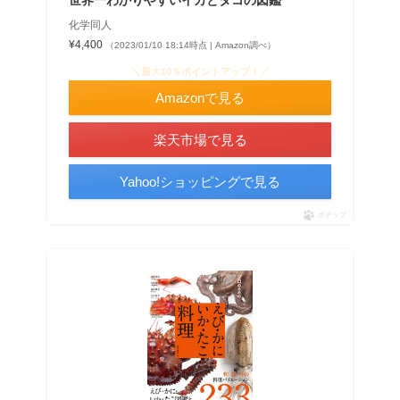
世界一わかりやすいイカとタコの図鑑
化学同人
¥4,400
（2023/01/10 18:14時点 | Amazon調べ）
＼最大10％ポイントアップ！／
Amazonで見る
楽天市場で見る
Yahoo!ショッピングで見る
ポチップ