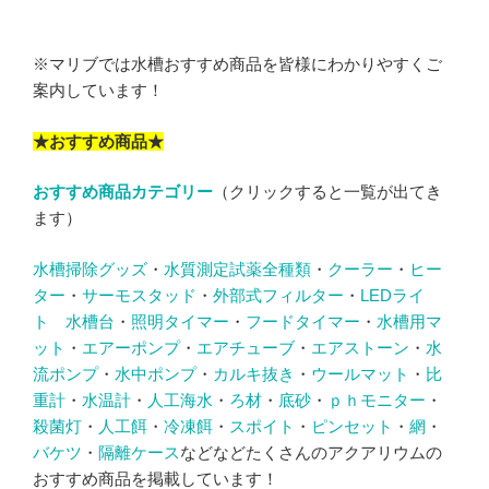
※マリブでは水槽おすすめ商品を皆様にわかりやすくご
案内しています！
★おすすめ商品★
おすすめ商品カテゴリー
（クリックすると一覧が出てき
ます）
水槽掃除グッズ
・
水質測定試薬全種類
・
クーラー
・
ヒー
ター
・
サーモスタッド
・
外部式フィルター
・
LEDライ
ト
水槽台
・
照明タイマー
・
フードタイマー
・
水槽用マ
ット
・
エアーポンプ
・
エアチューブ
・
エアストーン
・
水
流ポンプ
・
水中ポンプ
・
カルキ抜き
・
ウールマット
・
比
重計
・
水温計
・
人工海水
・
ろ材
・
底砂
・
ｐｈモニター
・
殺菌灯
・
人工餌
・
冷凍餌
・
スポイト
・
ピンセット
・
網
・
バケツ
・
隔離ケース
などなどたくさんのアクアリウムの
おすすめ商品を掲載しています！