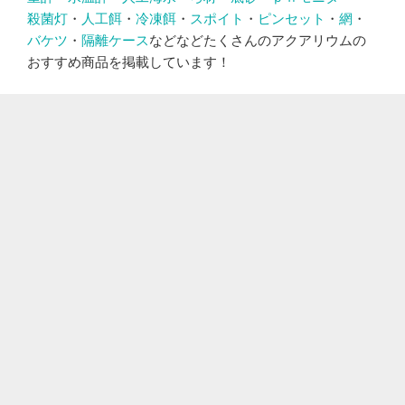
殺菌灯
・
人工餌
・
冷凍餌
・
スポイト
・
ピンセット
・
網
・
バケツ
・
隔離ケース
などなどたくさんのアクアリウムの
おすすめ商品を掲載しています！