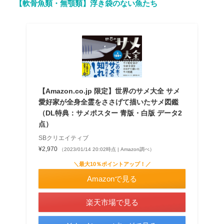
【軟骨魚類・無顎類】浮き袋のない魚たち
【Amazon.co.jp 限定】世界のサメ大全 サメ
愛好家が全身全霊をささげて描いたサメ図鑑
（DL特典：サメポスター 青版・白版 データ2
点）
SBクリエイティブ
¥2,970
（2023/01/14 20:02時点 | Amazon調べ）
＼最大10％ポイントアップ！／
Amazonで見る
楽天市場で見る