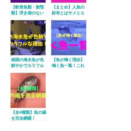
【軟骨魚類・無顎
【まとめ】人魚の
類】浮き袋のない
財布とはサメとエ
魚たち
イの卵！
南国の海水魚が色
【魚が鳴く理由】
鮮やかでカラフル
鳴く魚一覧！これ
な理由！
は意外！
【全4種類】魚の歯
を完全網羅！