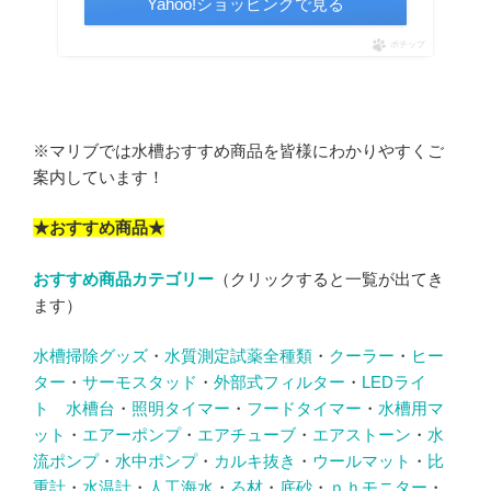
Yahoo!ショッピングで見る
ポチップ
※マリブでは水槽おすすめ商品を皆様にわかりやすくご
案内しています！
★おすすめ商品★
おすすめ商品カテゴリー
（クリックすると一覧が出てき
ます）
水槽掃除グッズ
・
水質測定試薬全種類
・
クーラー
・
ヒー
ター
・
サーモスタッド
・
外部式フィルター
・
LEDライ
ト
水槽台
・
照明タイマー
・
フードタイマー
・
水槽用マ
ット
・
エアーポンプ
・
エアチューブ
・
エアストーン
・
水
流ポンプ
・
水中ポンプ
・
カルキ抜き
・
ウールマット
・
比
重計
・
水温計
・
人工海水
・
ろ材
・
底砂
・
ｐｈモニター
・