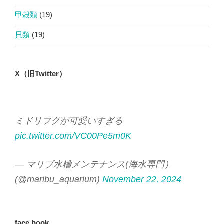
甲殻類
(19)
貝類
(19)
X（旧Twitter）
ミドリフグが可愛いすぎる
pic.twitter.com/VC00Pe5m0K
— マリブ水槽メンテナンス(海水専門）
(@maribu_aquarium)
November 22, 2024
face book