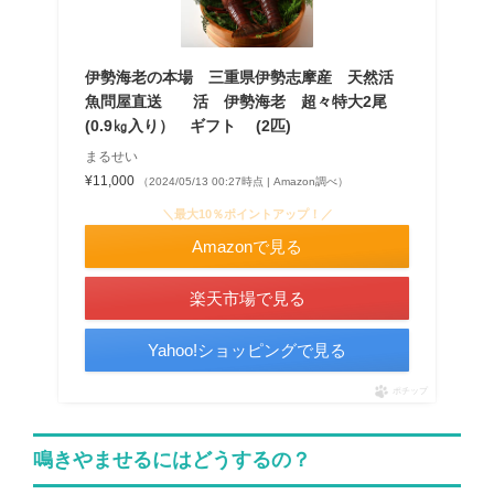
伊勢海老の本場 三重県伊勢志摩産 天然活
魚問屋直送 活 伊勢海老 超々特大2尾
(0.9㎏入り） ギフト (2匹)
まるせい
¥11,000
（2024/05/13 00:27時点 | Amazon調べ）
＼最大10％ポイントアップ！／
Amazonで見る
楽天市場で見る
Yahoo!ショッピングで見る
ポチップ
鳴きやませるにはどうするの？