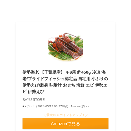
伊勢海老 【千葉県産】 4-6尾 約450g 冷凍 海
老/プライドフィッシュ認定品 自宅用 小ぶりの
伊勢えび/刺身 味噌汁 おせち 海鮮 エビ 伊勢エ
ビ 伊勢えび
BAYU STORE
¥7,580
（2024/05/13 00:27時点 | Amazon調べ）
＼最大10％ポイントアップ！／
Amazonで見る