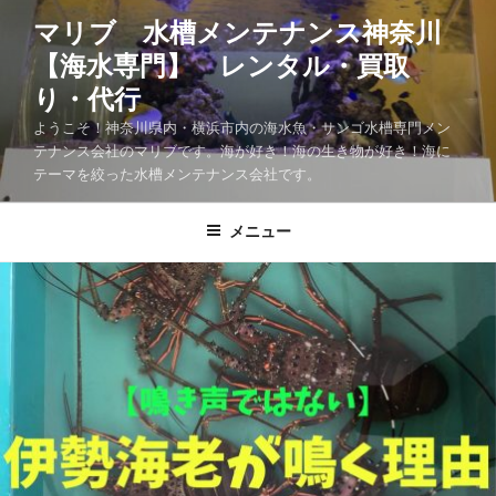
マリブ 水槽メンテナンス神奈川
【海水専門】 レンタル・買取
り・代行
ようこそ！神奈川県内・横浜市内の海水魚・サンゴ水槽専門メン
テナンス会社のマリブです。海が好き！海の生き物が好き！海に
テーマを絞った水槽メンテナンス会社です。
メニュー