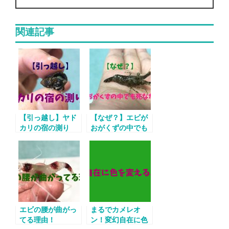
関連記事
【引っ越し】ヤド
【なぜ？】エビが
カリの宿の測り
おがくずの中でも
方！
死なない理由
エビの腰が曲がっ
まるでカメレオ
てる理由！
ン！変幻自在に色