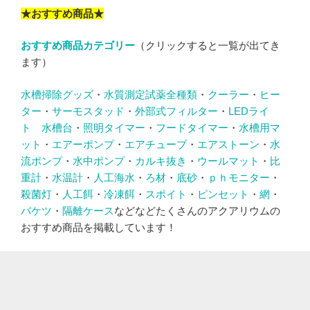
★おすすめ商品★
おすすめ商品カテゴリー
（クリックすると一覧が出てき
ます）
水槽掃除グッズ
・
水質測定試薬全種類
・
クーラー
・
ヒー
ター
・
サーモスタッド
・
外部式フィルター
・
LEDライ
ト
水槽台
・
照明タイマー
・
フードタイマー
・
水槽用マ
ット
・
エアーポンプ
・
エアチューブ
・
エアストーン
・
水
流ポンプ
・
水中ポンプ
・
カルキ抜き
・
ウールマット
・
比
重計
・
水温計
・
人工海水
・
ろ材
・
底砂
・
ｐｈモニター
・
殺菌灯
・
人工餌
・
冷凍餌
・
スポイト
・
ピンセット
・
網
・
バケツ
・
隔離ケース
などなどたくさんのアクアリウムの
おすすめ商品を掲載しています！