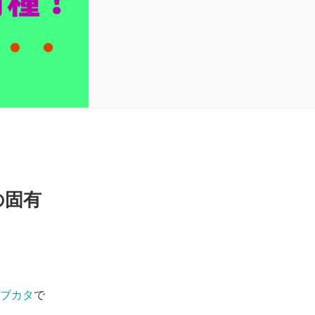
の固有
ブカタ
で