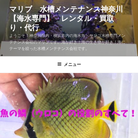
マリブ 水槽メンテナンス神奈川
【海水専門】 レンタル・買取
り・代行
ようこそ！神奈川県内・横浜市内の海水魚・サンゴ水槽専門メン
テナンス会社のマリブです。海が好き！海の生き物が好き！海に
テーマを絞った水槽メンテナンス会社です。
メニュー