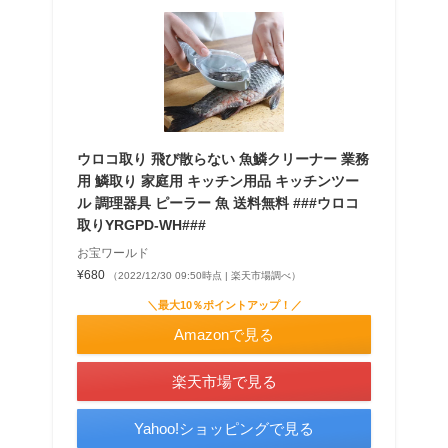
ウロコ取り 飛び散らない 魚鱗クリーナー 業務
用 鱗取り 家庭用 キッチン用品 キッチンツー
ル 調理器具 ピーラー 魚 送料無料 ###ウロコ
取りYRGPD-WH###
お宝ワールド
¥680
（2022/12/30 09:50時点 | 楽天市場調べ）
＼最大10％ポイントアップ！／
Amazonで見る
楽天市場で見る
Yahoo!ショッピングで見る