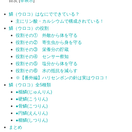
目次
[
非表示
]
鱗（ウロコ）はなにでできている？
主にリン酸・カルシウムで構成されている！
鱗（ウロコ）の役割
役割その① 外敵から体を守る
役割その② 寄生虫から身を守る
役割その③ 栄養分の貯蔵
役割その④ センサー察知
役割その⑤ 塩分から体を守る
役割その⑥ 水の抵抗を減らす
※【番外編】ハリセンボンの針は実はウロコ！
鱗（ウロコ）全5種類
●楯鱗(じゅんりん)
●硬鱗(こうりん)
●骨鱗(こつりん)
●円鱗(えんりん)
●櫛鱗(しつりん)
まとめ