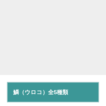
鱗（ウロコ）全5種類