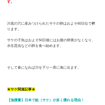
す。
川底の穴に産みつけられたサケの卵はおよそ
60
日位で孵
ります。
サケの子魚はおよそ
50
日後にはお腹の卵黄がなくなり、
水生昆虫などの餌を食べ始めます。
そして春になれば川を下り一斉に海に出ます。
★サケ関連記事★
【漁獲量】日本で鮭（サケ）が多く獲れる理由！