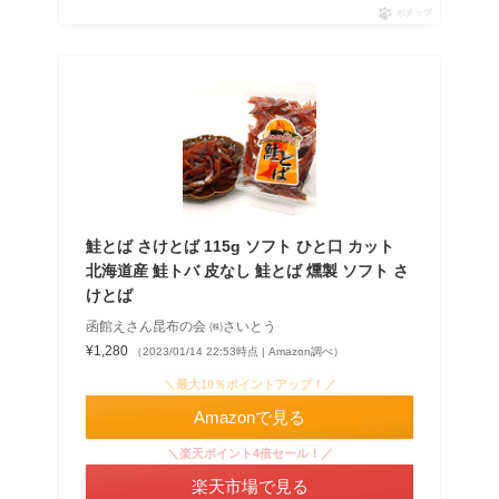
ポチップ
鮭とば さけとば 115g ソフト ひと口 カット
北海道産 鮭トバ 皮なし 鮭とば 燻製 ソフト さ
けとば
函館えさん昆布の会 ㈱さいとう
¥1,280
（2023/01/14 22:53時点 | Amazon調べ）
＼最大10％ポイントアップ！／
Amazonで見る
＼楽天ポイント4倍セール！／
楽天市場で見る