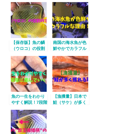
【保存版】魚の鱗
南国の海水魚が色
（ウロコ）の役割
鮮やかでカラフル
のすべて！
な理由！
魚の一生をわかり
【漁獲量】日本で
やすく解説！7段階
鮭（サケ）が多く
に進んでいく！
獲れる理由！