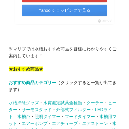
Yahoo!ショッピングで見る
ポチップ
※マリブでは水槽おすすめ商品を皆様にわかりやすくご
案内しています！
★おすすめ商品★
おすすめ商品カテゴリー
（クリックすると一覧が出てき
ます）
水槽掃除グッズ
・
水質測定試薬全種類
・
クーラー
・
ヒー
ター
・
サーモスタッド
・
外部式フィルター
・
LEDライ
ト
水槽台
・
照明タイマー
・
フードタイマー
・
水槽用マ
ット
・
エアーポンプ
・
エアチューブ
・
エアストーン
・
水