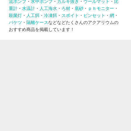
流ポンプ
・
水中ポンプ
・
カルキ抜き
・
ウールマット
・
比
重計
・
水温計
・
人工海水
・
ろ材
・
底砂
・
ｐｈモニター
・
殺菌灯
・
人工餌
・
冷凍餌
・
スポイト
・
ピンセット
・
網
・
バケツ
・
隔離ケース
などなどたくさんのアクアリウムの
おすすめ商品を掲載しています！