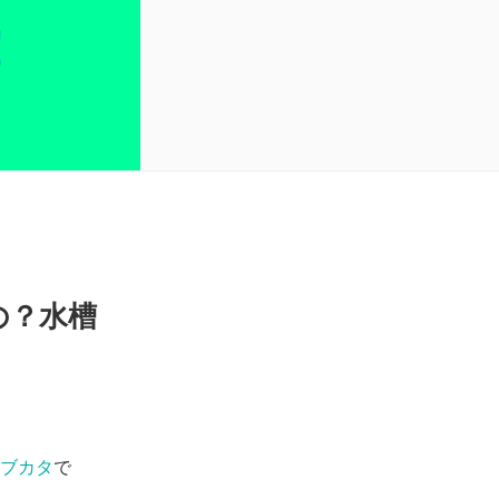
の？水槽
ブカタ
で