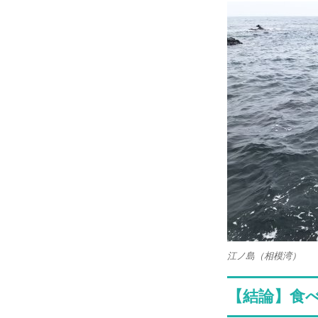
江ノ島（相模湾）
【結論】食