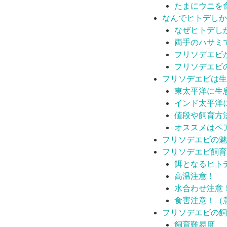
たまにウニを
なんでヒトデしか
なぜヒトデし
両手のハサミ
フリソデエビ
フリソデエビ
フリソデエビは生
東太平洋に生
インド太平洋
値段や飼育方
オススメはペ
フリソデエビの魅
フリソデエビ飼育
餌となるヒト
高温注意！
水合わせ注意
食害注意！（
フリソデエビの飼
飼育難易度