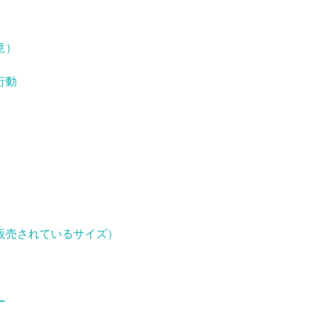
意）
行動
）
販売されているサイズ）
ー