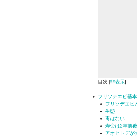
目次
[
非表示
]
フリソデエビ基本
フリソデエビ
生態
毒はない
寿命は2年前
アオヒトデが