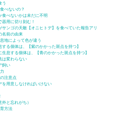
食う
食べないの？
か食べないかは未だに不明
で器用に切り刻む！
がサンゴの天敵【オニヒトデ】を食べていた報告アリ
の名前の由来
息地によって色が違う
息する個体は、【紫のかかった斑点を持つ】
に生息する個体は、【青のかかった斑点を持つ】
法は変わらない
ア飼い
力
の注意点
デを用意しなければいけない
！
意外と忘れがち）
育方法